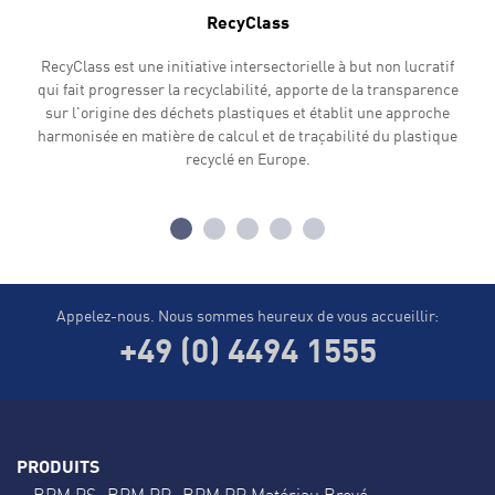
RecyClass
RecyClass est une initiative intersectorielle à but non lucratif
qui fait progresser la recyclabilité, apporte de la transparence
sur l'origine des déchets plastiques et établit une approche
harmonisée en matière de calcul et de traçabilité du plastique
recyclé en Europe.
Appelez-nous. Nous sommes heureux de vous accueillir:
+49 (0) 4494 1555
PRODUITS
BPM PS
BPM PP
BPM PP Matériau Broyé