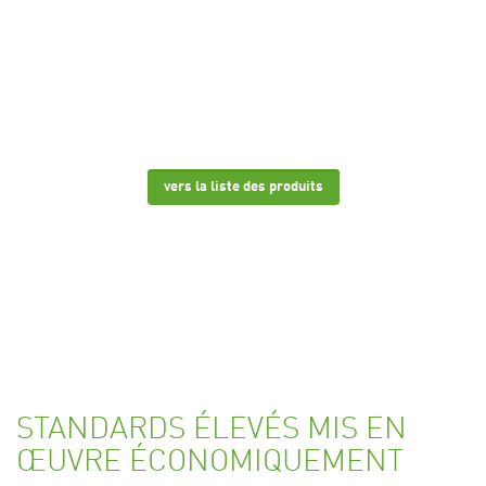
haute qualité pour l'extrusion et le moulage par
injection. Dans les segments du polypropylène et
du polystyrène, nous sommes l'un des principaux
fournisseurs européens
vers la liste des produits
STANDARDS ÉLEVÉS MIS EN
ŒUVRE ÉCONOMIQUEMENT